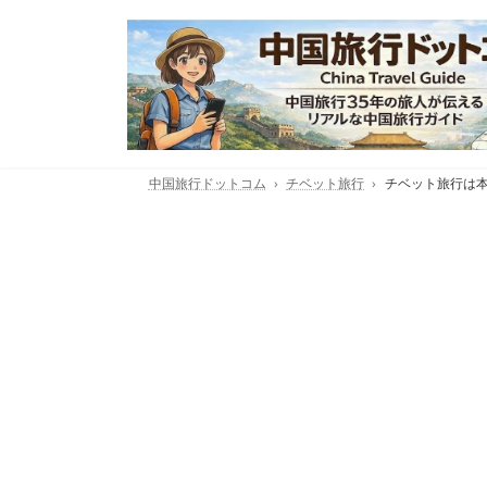
コ
ナ
ン
ビ
テ
ゲ
ン
ー
ツ
シ
へ
ョ
ス
ン
中国旅行ドットコム
チベット旅行
チベット旅行は本
キ
に
ッ
移
プ
動