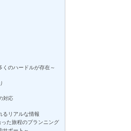
多くのハードルが存在～
り
の対応
れるリアルな情報
沿った旅程のプランニング
的サポート～