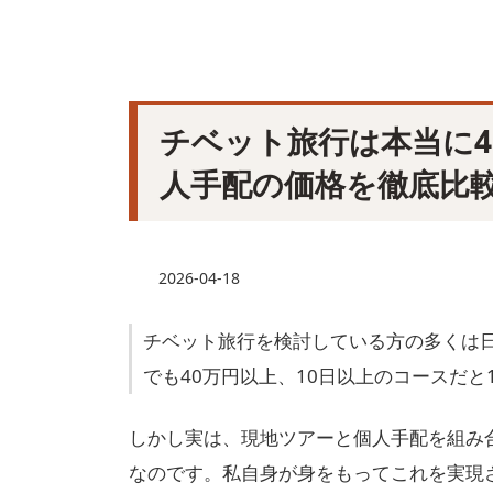
チベット旅行は本当に4
人手配の価格を徹底比
最
2026-04-18
終
更
チベット旅行を検討している方の多くは
新
日
でも40万円以上、10日以上のコースだと
時
:
しかし実は、現地ツアーと個人手配を組み
なのです。私自身が身をもってこれを実現