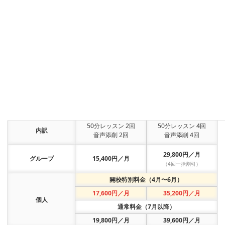
個人レッスンを通常価格よりレッスン1回分を1,100円割引でご受
講いただけます。（月2回：2,200円割引 ・ 月4回：4,400円割
引）
① 発音基礎クラス
月4回
月2回
おすすめ
50分レッスン 2回
50分レッスン 4回
内訳
音声添削 2回
音声添削 4回
29,800円／月
グループ
15,400円／月
（4回一括割引）
開校特別料金（4月〜6月）
17,600円／月
35,200円／月
個人
通常料金（7月以降）
19,800円／月
39,600円／月