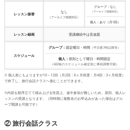
グループ：なし
なし
（アーカイブ視聴対応）
レッスン振替
（アーカイブ視聴対応）
個人：あり（月1回）
レッスン録画
受講継続中は見放題
グループ：
固定曜日・時間
（平日夜7時以降等）
スケジュール
個人：
原則として曜日・時間固定
（4回毎のスケジュール確定前に事前調整可能）
※ 個人差にもよりますが10～12回（月2回：6ヶ月程度・月4回：3ヶ月程度）
で終了し、旅行会話クラスへ進むことができます。
※内容を順序立てて積み上げる性質上、途中参加が難しいため、原則、個人レ
ッスンの受講となります。（同時期に複数名のお申込みがあった場合はグル
ープ開講も可能です）
② 旅行会話クラス