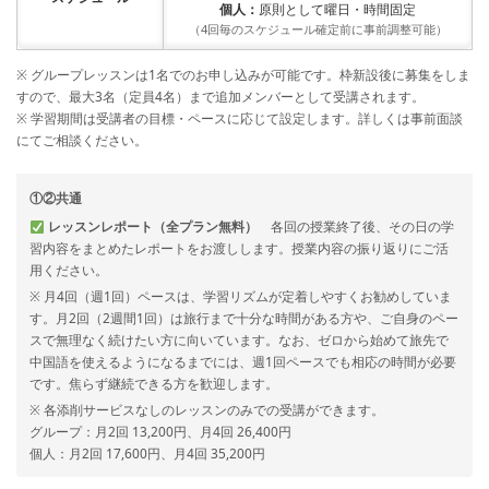
個人：
原則として曜日・時間固定
（4回毎のスケジュール確定前に事前調整可能）
※ グループレッスンは1名でのお申し込みが可能です。枠新設後に募集をしま
すので、最大3名（定員4名）まで追加メンバーとして受講されます。
※ 学習期間は受講者の目標・ペースに応じて設定します。詳しくは事前面談
にてご相談ください。
①②共通
レッスンレポート（全プラン無料）
各回の授業終了後、その日の学
習内容をまとめたレポートをお渡しします。授業内容の振り返りにご活
用ください。
※ 月4回（週1回）ペースは、学習リズムが定着しやすくお勧めしていま
す。月2回（2週間1回）は旅行まで十分な時間がある方や、ご自身のペー
スで無理なく続けたい方に向いています。なお、ゼロから始めて旅先で
中国語を使えるようになるまでには、週1回ペースでも相応の時間が必要
です。焦らず継続できる方を歓迎します。
※ 各添削サービスなしのレッスンのみでの受講ができます。
グループ：月2回 13,200円、月4回 26,400円
個人：月2回 17,600円、月4回 35,200円