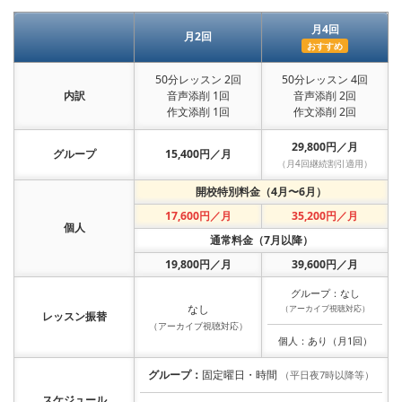
月4回
月2回
おすすめ
50分レッスン 2回
50分レッスン 4回
内訳
音声添削 1回
音声添削 2回
作文添削 1回
作文添削 2回
29,800円／月
グループ
15,400円／月
（月4回継続割引適用）
開校特別料金（4月〜6月）
17,600円／月
35,200円／月
個人
通常料金（7月以降）
19,800円／月
39,600円／月
グループ：なし
なし
（アーカイブ視聴対応）
レッスン振替
（アーカイブ視聴対応）
個人：あり（月1回）
グループ：
固定曜日・時間
（平日夜7時以降等）
スケジュール