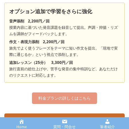
オプション追加で学習をさらに強化
音声添削 2,200円／回
授業内容に基づいた発音課題を録音して提出。声調・抑揚・リズ
ムを講師がフィードバックします。
作文・表現力添削 2,200円／回
旅先でよく使うフレーズをテーマに短い作文を提出。「現地で実
際に通じるか」という視点で添削します。
追加レッスン（25分） 3,300円／回
旅行直前の総仕上げや、苦手な発音の集中特訓など、あなただけ
のリクエストに対応します。
料金プランの詳しくはこちら
無料レベルチェック＆学習相談
Home
質問・問合せ
筆者紹介