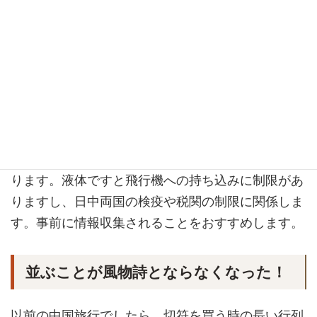
のではないでしょうか。
別の失敗談として、北京市内の土産屋さんで、北京
ダックの真空パックを買ったことです。持ち帰るこ
とはできましたが、味はいまいち。やはり、現地で
焼きたて、パリッパリッのダックの皮を食べる方が
よかったです。
一方で、注意が必要なものとして、中華調味料があ
ります。液体ですと飛行機への持ち込みに制限があ
りますし、日中両国の検疫や税関の制限に関係しま
す。事前に情報収集されることをおすすめします。
並ぶことが風物詩とならなくなった！
以前の中国旅行でしたら、切符を買う時の長い行列