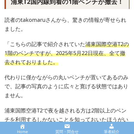
浦東T2国内線到着の1階ベンチが撤去！
読者のtakomaruさんから、驚きの情報が寄せられ
ました。
「こちらの記事で紹介されていた
浦東国際空港T2の
1階のベンチですが、2025年5月22日現在、全て撤
去されておりました。
代わりに僅かながらの丸いベンチが置いてあるのみ
で、記事の写真のように広々と寛げる状態ではあり
ません。
浦東国際空港T2で夜を越される方は2階以上のベン
チを利用するしかないことを知っておいたほうがい
いと思います。」
Home
質問・問合せ
筆者紹介